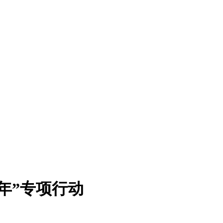
年”专项行动