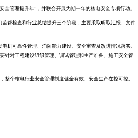
安全管理提升年”，并联合开展为期一年的核电安全专项行动。
门监督检查和行业总结提升三个阶段，主要采取听取汇报、文件
电机可靠性管理、消防能力建设、安全审查及改进情况落实、
主要针对工程建设组织管理、调试管理和生产准备、施工安全管
，整个核电行业安全管理制度健全有效、安全生产在控可控。