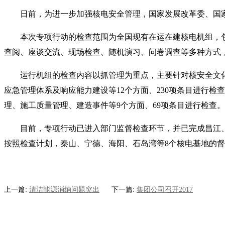
日前，为进一步加强核电安全管理，国家发展改革委、国家能
本次专项行动的检查范围为全国现有在运在建核电机组，包括
查阅、座谈交流、现场检查、随机演习、问卷调查等多种方式
运行机组的检查内容以抓管理为重点，主要针对核安全文化
应急管理体系及响应能力建设等12个方面、230项条目进行
理、施工质量管理、建造事件等9个方面、69项条目进行检查。
目前，专项行动已进入部门监督检查环节，并已完成昌江、大
按照检查计划，秦山、宁德、海阳、石岛湾等8个核电基地的督
上一篇:
清洁能源消纳问题突出
下一篇:
集团公司召开2017