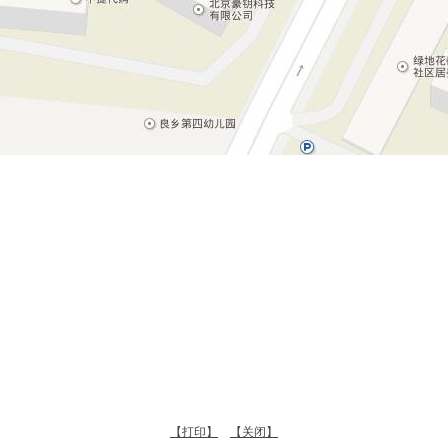
【打印】
【关闭】