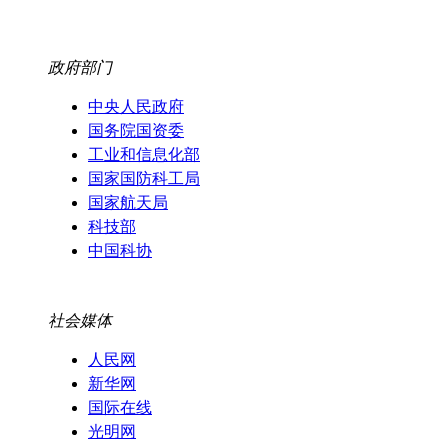
政府部门
中央人民政府
国务院国资委
工业和信息化部
国家国防科工局
国家航天局
科技部
中国科协
社会媒体
人民网
新华网
国际在线
光明网