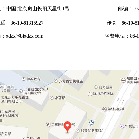
址：中国.北京房山长阳天星街1号 邮编：1024
：86-10-81315927 传真：
86-10-8
dzx@bjgdzx.com 监督电话：86-10-639