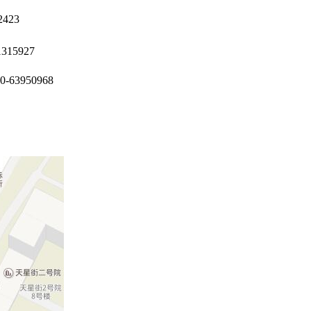
23
1315927
50968