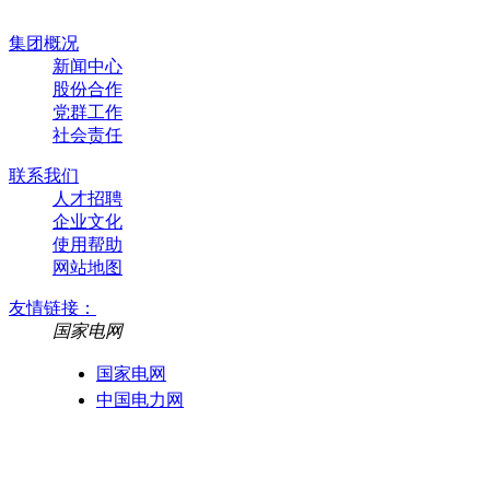
集团概况
新闻中心
股份合作
党群工作
社会责任
联系我们
人才招聘
企业文化
使用帮助
网站地图
友情链接：
国家电网
国家电网
中国电力网