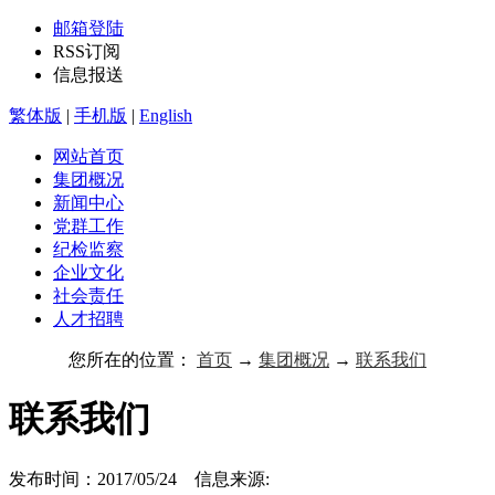
邮箱登陆
RSS订阅
信息报送
繁体版
|
手机版
|
English
网站首页
集团概况
新闻中心
党群工作
纪检监察
企业文化
社会责任
人才招聘
您所在的位置：
首页
→
集团概况
→
联系我们
联系我们
发布时间：2017/05/24 信息来源: